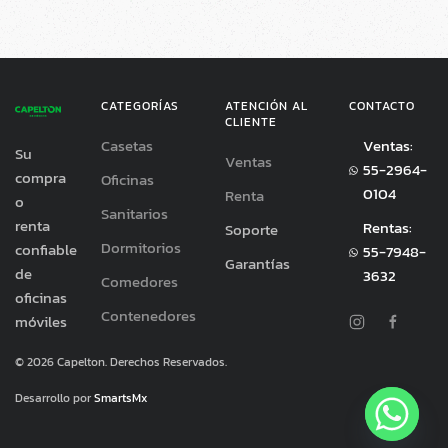
CATEGORÍAS
ATENCIÓN AL
CONTACTO
CLIENTE
Casetas
Ventas:
Su
Ventas
55-2964-
compra
Oficinas
0104
Renta
o
Sanitarios
renta
Rentas:
Soporte
Dormitorios
confiable
55-7948-
Garantías
de
3632
Comedores
oficinas
Contenedores
móviles
©
2026
Capelton. Derechos Reservados.
Desarrollo por
SmartsMx