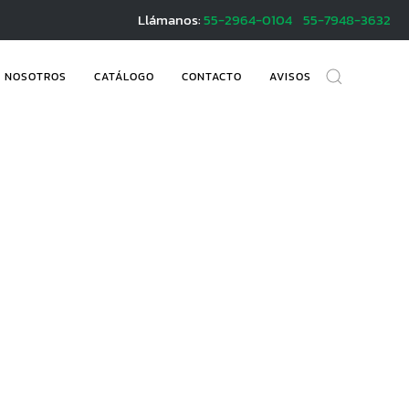
Llámanos:
55-2964-0104
55-7948-3632
NOSOTROS
CATÁLOGO
CONTACTO
AVISOS