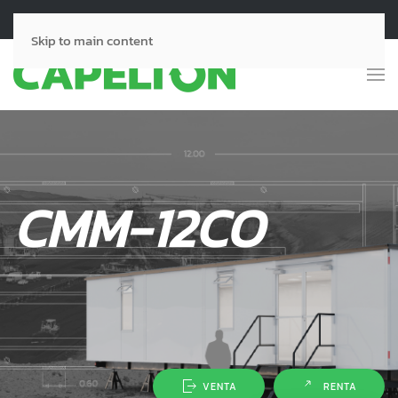
Llámanos:
55-2964-0104
55-7948-3632
Skip to main content
CMM-12CO
VENTA
RENTA