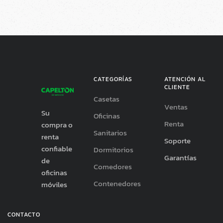
CATEGORÍAS
ATENCIÓN AL
CLIENTE
Casetas
Ventas
Su
Oficinas
Renta
compra o
Sanitarios
renta
Soporte
confiable
Dormitorios
Garantías
de
Comedores
oficinas
Contenedores
móviles
CONTACTO