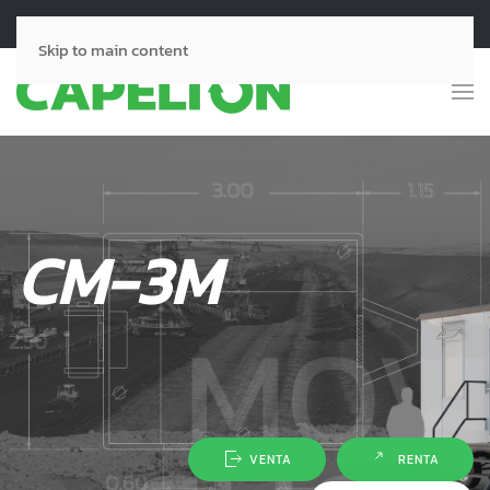
Llámanos:
55-2964-0104
55-7948-3632
Skip to main content
CM-3M
VENTA
RENTA